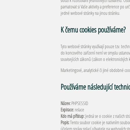
slouží k rozlišování jednotlivých uživatelů. O
pamatovat si Vaše aktivity a preference po ur
jedné webové stránky na jinou stránku.
K čemu cookies používáme?
Tyto webové stránky využívají pouze tzv. tech
do koncového zařízení není ve smyslu ustanov
souvisejících zákonů (zákon o elektronických
Marketingové, analytické či jiné obdobné cooki
Používáme následující technic
Název:
PHPSESSID
Expirace:
relace
Kdo má přístup:
Jedná se o cookie z našich st
Popis:
Tento soubor cookie je nativním soubor
účelem správy relací uživatele na webových 