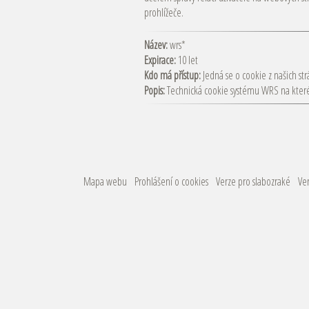
prohlížeče.
Název:
wrs*
Expirace:
10 let
Kdo má přístup:
Jedná se o cookie z našich st
Popis:
Technická cookie systému WRS na kterém
Mapa webu
Prohlášení o cookies
Verze pro slabozraké
Ver