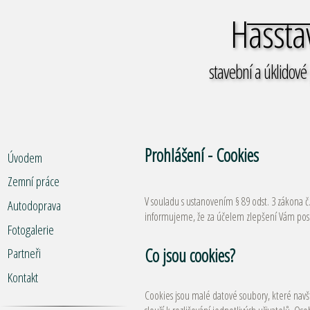
Hassta
stavební a úklidové
Prohlášení - Cookies
Úvodem
Zemní práce
V souladu s ustanovením § 89 odst. 3 zákona č
Autodoprava
informujeme, že za účelem zlepšení Vám poskyt
Fotogalerie
Co jsou cookies?
Partneři
Kontakt
Cookies jsou malé datové soubory, které navš