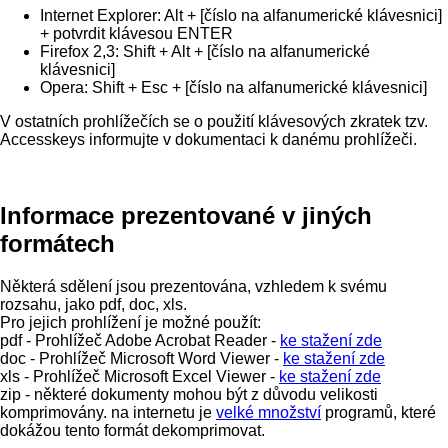
Internet Explorer: Alt + [číslo na alfanumerické klávesnici]
+ potvrdit klávesou ENTER
Firefox 2,3: Shift + Alt + [číslo na alfanumerické
klávesnici]
Opera: Shift + Esc + [číslo na alfanumerické klávesnici]
V ostatních prohlížečích se o použití klávesových zkratek tzv.
Accesskeys informujte v dokumentaci k danému prohlížeči.
Informace prezentované v jiných
formátech
Některá sdělení jsou prezentována, vzhledem k svému
rozsahu, jako pdf, doc, xls.
Pro jejich prohlížení je možné použít:
pdf - Prohlížeč Adobe Acrobat Reader -
ke stažení zde
doc - Prohlížeč Microsoft Word Viewer -
ke stažení zde
xls - Prohlížeč Microsoft Excel Viewer -
ke stažení zde
zip - některé dokumenty mohou být z důvodu velikosti
komprimovány. na internetu je
velké množství
programů, které
dokážou tento formát dekomprimovat.